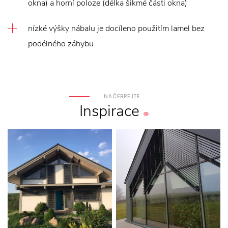
okna) a horní poloze (délka šikmé části okna)
nízké výšky nábalu je docíleno použitím lamel bez
podélného záhybu
NAČERPEJTE
Inspirace