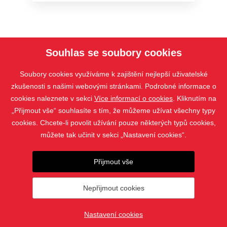
Souhlas se soubory cookies
Soubory cookies využíváme k zajištění nejlepší uživatelské
zkušenosti s našimi webovými stránkami. Podrobné informace o
cookies naleznete v sekci
Více informací o cookies
. Kliknutím na
„Přijmout vše“ souhlasíte s tím, že můžeme užívat všechny typy
PRODUKTY
cookies. Chcete-li povolit užívání pouze některých typů cookies,
KONTAKT
můžete tak učinit v sekci „Nastavení cookies“.
Přijmout vše
Nepřijmout cookies
© 2025 - 2026 ZZ Stavby - Zdeněk Žiška |
Nastavení cookies
Nastavení cookies
vytvořil
webProgress