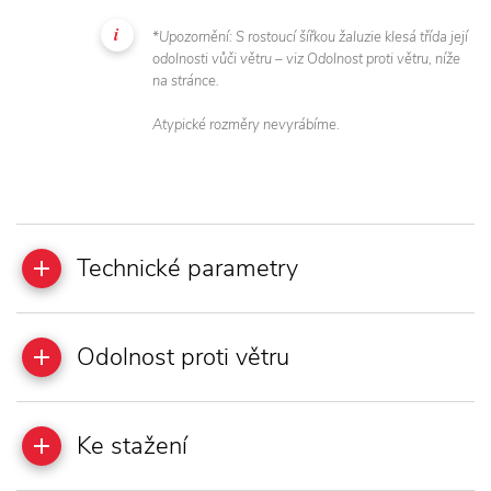
*Upozornění: S rostoucí šířkou žaluzie klesá třída její
odolnosti vůči větru – viz Odolnost proti větru, níže
na stránce.
Atypické rozměry nevyrábíme.
Technické parametry
Odolnost proti větru
Ke stažení