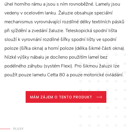
úhel horního rámu a jsou s ním rovnoběžné. Lamely jsou
vedeny v ocelovém lanku. Žaluzie obsahuje speciální
mechanismus vyrovnávající rozdílné délky textilních pásků
při sjíždění a zvedání žaluzie. Teleskopická spodní lišta
slouží k vyrovnání rozdílné šířky spodní lišty ve spodní
poloze (šířka okna) a horní poloze (délka šikmé části okna).
Nízké výšky nábalu je docíleno použitím lamel bez
podélného záhybu (systém Flexi). Pro šikmou žaluzii lze
použít pouze lamelu Cetta 80 a pouze motorické ovládání.
MÁM ZÁJEM O TENTO PRODUKT
PLUSY