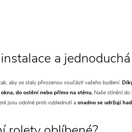
 instalace a jednoduchá
tak, aby se staly přirozenou součástí vašeho bydlení.
Dík
o okna, do ostění nebo přímo na stěnu.
Naše stínění do 
eré jsou odolné proti vyblednutí a
snadno se udržují ha
ní rolety oblíbené?