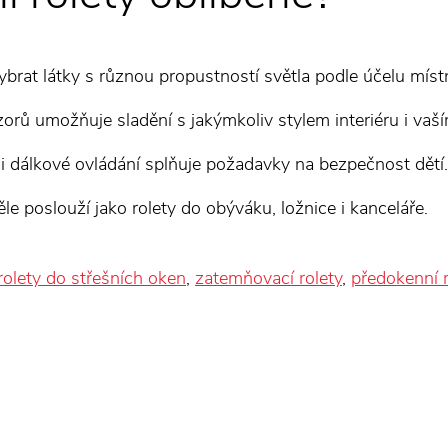
brat látky s různou propustností světla podle účelu místn
zorů umožňuje sladění s jakýmkoliv stylem interiéru i v
i dálkové ovládání splňuje požadavky na bezpečnost dětí.
le poslouží jako rolety do obýváku, ložnice i kanceláře.
rolety do střešních oken
,
zatemňovací rolety
,
předokenní r