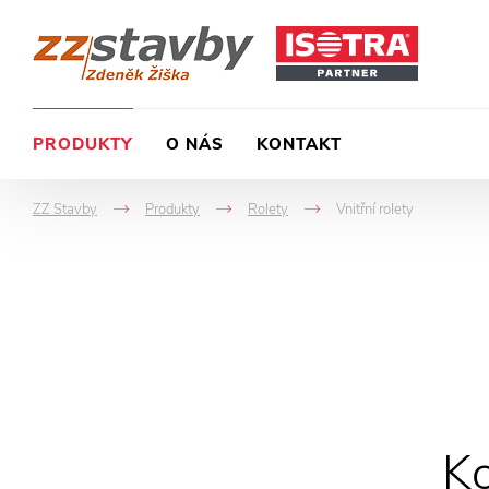
PRODUKTY
O NÁS
KONTAKT
ZZ Stavby
Produkty
Rolety
Vnitřní rolety
->
->
->
Ko