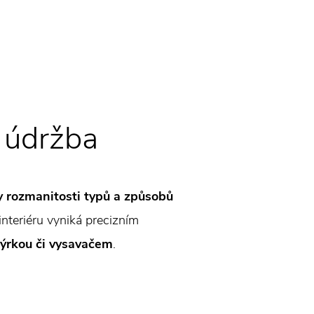
 údržba
y rozmanitosti typů a způsobů
interiéru vyniká precizním
dýrkou či vysavačem
.