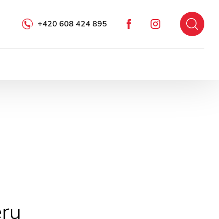
+420 608 424 895
Facebook
Instagram
éru