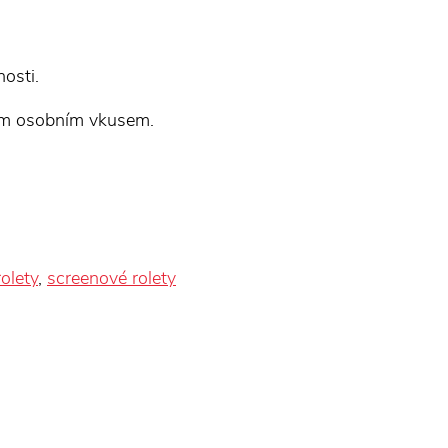
osti.
aším osobním vkusem.
olety
,
screenové rolety