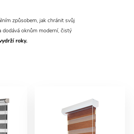
eálním způsobem, jak chránit svůj
 a dodává oknům moderní, čistý
ydrží roky.