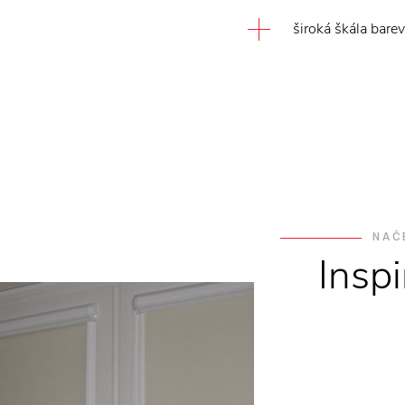
široká škála bare
NAČ
Insp