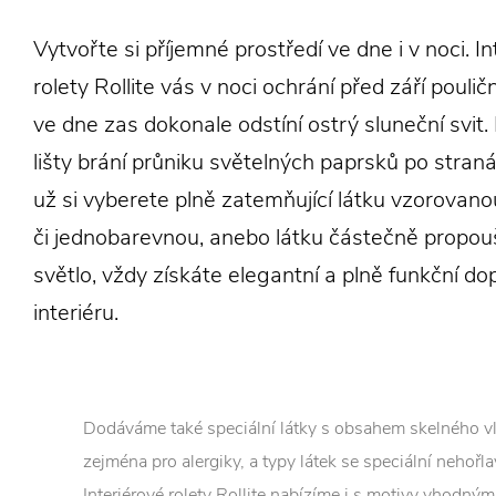
Vytvořte si příjemné prostředí ve dne i v noci. I
rolety Rollite vás v noci ochrání před září poulič
ve dne zas dokonale odstíní ostrý sluneční svit. 
lišty brání průniku světelných paprsků po straná
už si vyberete plně zatemňující látku vzorovano
či jednobarevnou, anebo látku částečně propouš
světlo, vždy získáte elegantní a plně funkční do
interiéru.
Dodáváme také speciální látky s obsahem skelného v
zejména pro alergiky, a typy látek se speciální nehořl
Interiérové rolety Rollite nabízíme i s motivy vhodný