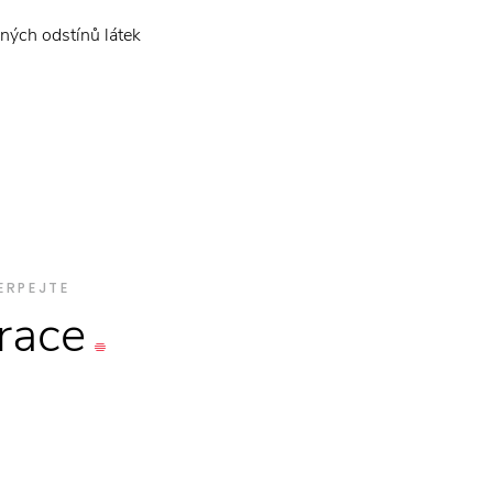
vných odstínů látek
ERPEJTE
irace