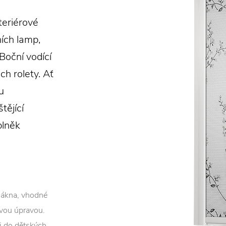
nteriérové
ních lamp,
Boční vodící
ch rolety. Ať
u
tějící
plněk
lákna, vhodné
avou úpravou.
mi do dětských