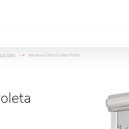
ové rolety
Interiérová látková roleta Rollite
->
roleta