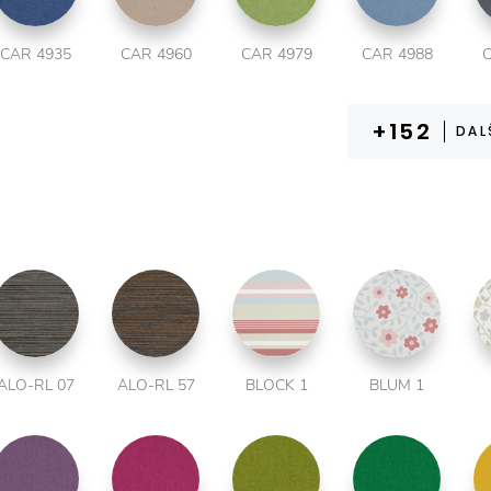
CAR 4935
CAR 4960
CAR 4979
CAR 4988
C
DAL
ALO-RL 07
ALO-RL 57
BLOCK 1
BLUM 1