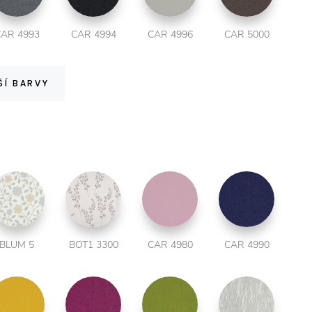
AR 4993
CAR 4994
CAR 4996
CAR 5000
ŠÍ BARVY
BLUM 5
BOT1 3300
CAR 4980
CAR 4990