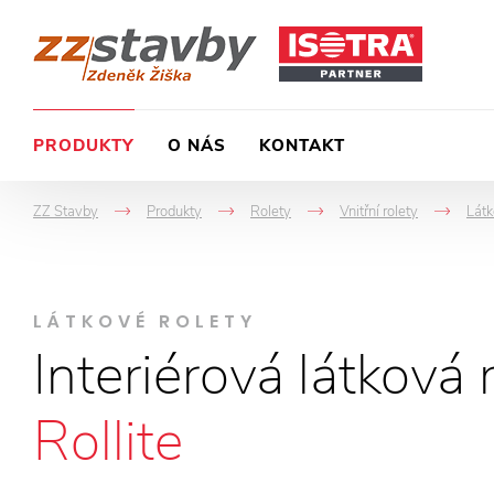
PRODUKTY
O NÁS
KONTAKT
ZZ Stavby
Produkty
Rolety
Vnitřní rolety
Látk
->
->
->
->
LÁTKOVÉ ROLETY
Interiérová látková 
Rollite