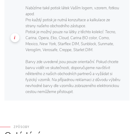
Nabízíme také potisk látek Vaším logem, vzorem, fotkou
apod.
Pro každý potisk je nutná konzultace a kalkulace ze
strany našeho obchodního zástupce.
Potisk je možný pouze na látky z těchto kolekcí: Tecno,
Carina, Opera, Eko, Cloud, Carina BO color, Como,
Mexico, New York, Starflex DIM, Sunblock, Sunmate,
Veroglim, Verosafe, Creppe, Starlet DIM.
Barvy zde uvedené jsou pouze orientační. Pokud chcete
barvu vidět ve skutečnosti, doporučujeme navštívit
některého z našich obchodních partnerů a vyžádat si
fyzický vzorník. Na případnou reklamaci z důvodu výběru
nevhodné barvy dle vzorníku zobrazeného elektronickou
cestou nemůžeme přistoupit.
ZPŮSOBY