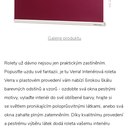
Galerie produktu
Rolety už dávno nejsou jen praktickým zastíněním.
Popusťte uzdu své fantazii, je tu Verra! Interiérová roleta
Verra v plastovém provedení vám nabízí širokou škálu
barevných odstínů a vzorů - ozdobte svá okna pestrými
motivy, vylaďte interiér do své oblíbené barvy, hrajte si
se světlem pronikajícím poloprůsvitnými látkami, anebo svá
okna zahalte plným zatemněním. Díky kvalitnímu provedení
a pestrému výběru látek dodá roleta vašemu interiéru