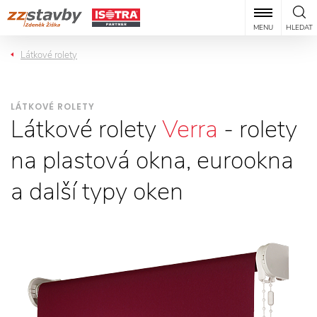
MENU
HLEDAT
Látkové rolety
LÁTKOVÉ ROLETY
Látkové rolety
Verra
- rolety
na plastová okna, eurookna
a další typy oken