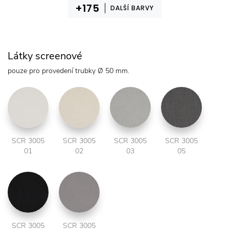
DALŠÍ BARVY
Látky screenové
pouze pro provedení trubky Ø 50 mm.
SCR 3005
SCR 3005
SCR 3005
SCR 3005
01
02
03
05
SCR 3005
SCR 3005