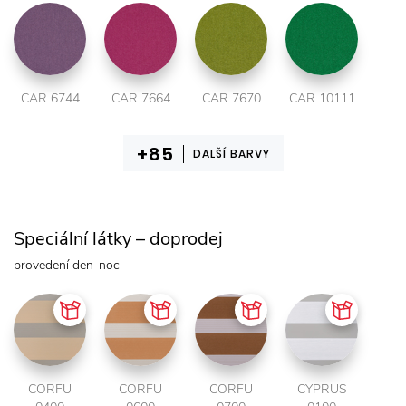
CAR 6744
CAR 7664
CAR 7670
CAR 10111
DALŠÍ BARVY
Speciální látky – doprodej
provedení den-noc
CORFU
CORFU
CORFU
CYPRUS