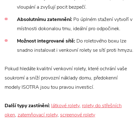
vloupání a zvyšují pocit bezpečí.
Absolutnímu zatemnění:
Po úplném stažení vytvoří v
místnosti dokonalou tmu, ideální pro odpočinek.
Možnost integrované sítě:
Do roletového boxu lze
snadno instalovat i venkovní rolety se sítí proti hmyzu.
Pokud hledáte kvalitní venkovní rolety, které ochrání vaše
soukromí a sníží provozní náklady domu, předokenní
modely ISOTRA jsou tou pravou investicí.
Další typy zastínění:
látkové rolety
,
rolety do střešních
oken
,
zatemňovací rolety
,
screenové rolety