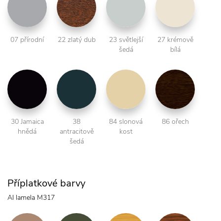
07 přírodní
22 zlatý dub
23 světlejší
27 krémově
šedá
bílá
30 Jamaica
38
84 slonová
86 ořech
hnědá
antracitově
kost
šedá
Příplatkové barvy
Al lamela M317