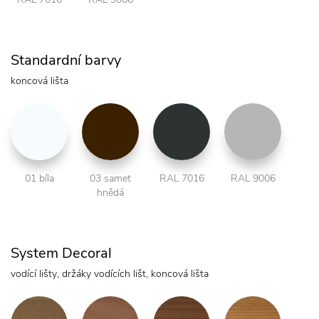
Standardní barvy
koncová lišta
01 bíla
03 samet
RAL 7016
RAL 9006
hnědá
System Decoral
vodící lišty, držáky vodících lišt, koncová lišta