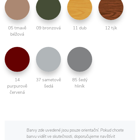
05 tmavě
09 bronzová
11 dub
12 týk
béžová
14
37 sametově
85 šedý
purpurově
šedá
hliník
červená
Barvy zde uvedené jsou pouze orientační. Pokud chcete
barvu vidět ve skutečnosti, doporučujeme navštívit