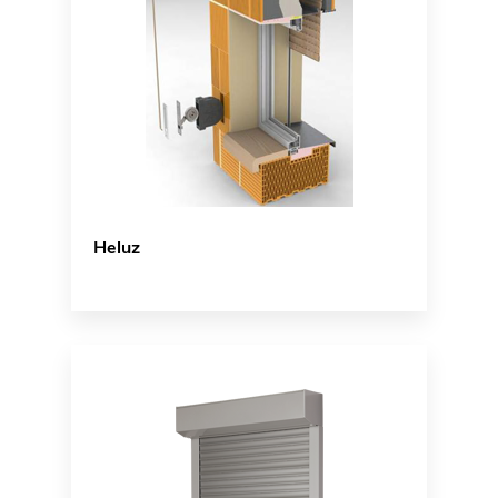
Heluz