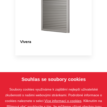
Vivera
Souhlas se soubory cookies
Soubory cookies využíváme k zajištění nejlepší uživatelské
zkušenosti s našimi webovými stránkami. Podrobné informace o
cookies naleznete v sekci
Více informací o cookies
. Kliknutím na
„Přijmout vše“ souhlasíte s tím, že můžeme užívat všechny typy