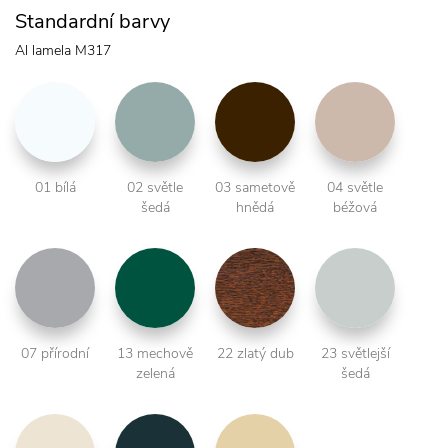
Standardní barvy
Al lamela M317
01 bílá
02 světle
03 sametově
04 světle
šedá
hnědá
béžová
07 přírodní
13 mechově
22 zlatý dub
23 světlejší
zelená
šedá