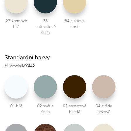
27 krémově
38
84 slonová
bílá
antracitově
kost
šedá
Standardní barvy
Al lamela MY442
01 bílá
02 světle
03 sametově
04 světle
šedá
hnědá
béžová