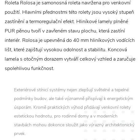
Roleta Rolosa je samonosná roleta navržena pro venkovní
použití. Hlavními přednostmi této rolety jsou vysoký stupeň
zastínění a termoregulační efekt. Hliníkové lamely plněné
PUR pěnou tvoří v zavřeném stavu plochu, která zastíní
interiér. Rolosa je upevněná do 40 mm hliníkových vodících
lišt, které zajišťují vysokou odolnost a stabilitu. Koncová
lamela s otočným dorazem vytváří celkový vzhled a zaručuje
spolehlivou funkčnost.
Exteriérové stínicí systémy nejen zlepšují světelné a tepelné
podmínky budov, ale také významně přispívají k energetickým
úsporám. Kromě praktických výhod přidávají venkovní rolety
estetickou hodnotu, pro rodinné domy a v moderních
stavbách mohou dokonce sloužit jako výrazný architektonický
prvek.