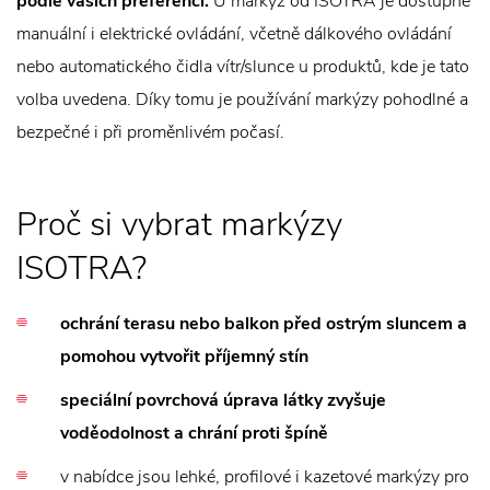
podle vašich preferencí.
U markýz od ISOTRA je dostupné
manuální i elektrické ovládání, včetně dálkového ovládání
nebo automatického čidla vítr/slunce u produktů, kde je tato
volba uvedena. Díky tomu je používání markýzy pohodlné a
bezpečné i při proměnlivém počasí.
Proč si vybrat markýzy
ISOTRA?
ochrání terasu nebo balkon před ostrým sluncem a
pomohou vytvořit příjemný stín
speciální povrchová úprava látky zvyšuje
voděodolnost a chrání proti špíně
v nabídce jsou lehké, profilové i kazetové markýzy pro