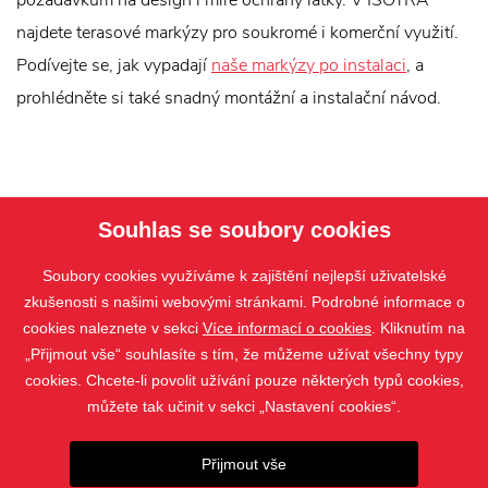
požadavkům na design i míře ochrany látky. V ISOTRA
najdete terasové markýzy pro soukromé i komerční využití.
Podívejte se, jak vypadají
naše markýzy po instalaci
, a
prohlédněte si také snadný montážní a instalační návod.
Souhlas se soubory cookies
Soubory cookies využíváme k zajištění nejlepší uživatelské
zkušenosti s našimi webovými stránkami. Podrobné informace o
cookies naleznete v sekci
Více informací o cookies
. Kliknutím na
„Přijmout vše“ souhlasíte s tím, že můžeme užívat všechny typy
PRODUKTY
cookies. Chcete-li povolit užívání pouze některých typů cookies,
KONTAKT
můžete tak učinit v sekci „Nastavení cookies“.
Přijmout vše