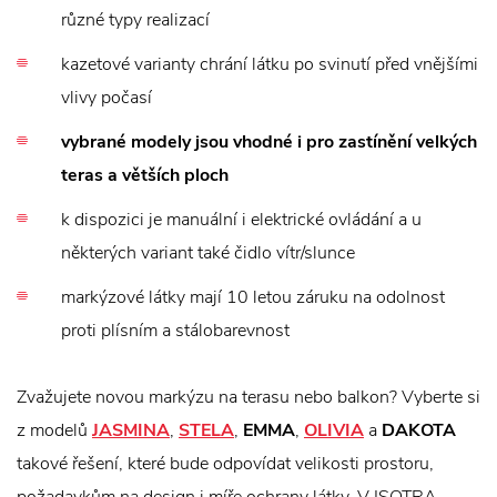
různé typy realizací
kazetové varianty chrání látku po svinutí před vnějšími
vlivy počasí
vybrané modely jsou vhodné i pro zastínění velkých
teras a větších ploch
k dispozici je manuální i elektrické ovládání a u
některých variant také čidlo vítr/slunce
markýzové látky mají 10 letou záruku na odolnost
proti plísním a stálobarevnost
Zvažujete novou markýzu na terasu nebo balkon? Vyberte si
z modelů
JASMINA
,
STELA
,
EMMA
,
OLIVIA
a
DAKOTA
takové řešení, které bude odpovídat velikosti prostoru,