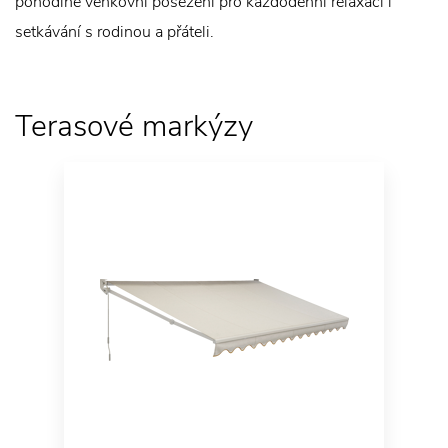
pohodlné venkovní posezení pro každodenní relaxaci i
setkávání s rodinou a přáteli.
Terasové markýzy