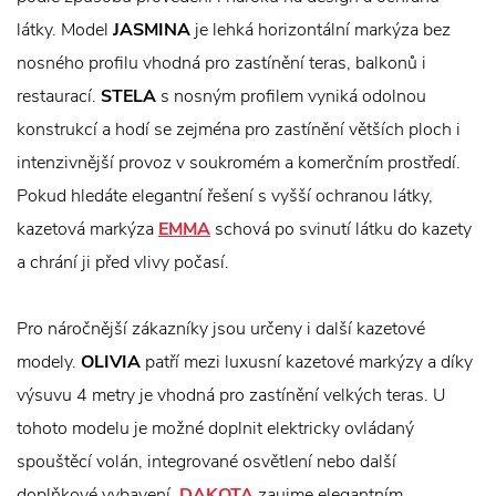
látky. Model
JASMINA
je lehká horizontální markýza bez
nosného profilu vhodná pro zastínění teras, balkonů i
restaurací.
STELA
s nosným profilem vyniká odolnou
konstrukcí a hodí se zejména pro zastínění větších ploch i
intenzivnější provoz v soukromém a komerčním prostředí.
Pokud hledáte elegantní řešení s vyšší ochranou látky,
kazetová markýza
EMMA
schová po svinutí látku do kazety
a chrání ji před vlivy počasí.
Pro náročnější zákazníky jsou určeny i další kazetové
modely.
OLIVIA
patří mezi luxusní kazetové markýzy a díky
výsuvu 4 metry je vhodná pro zastínění velkých teras. U
tohoto modelu je možné doplnit elektricky ovládaný
spouštěcí volán, integrované osvětlení nebo další
doplňkové vybavení.
DAKOTA
zaujme elegantním