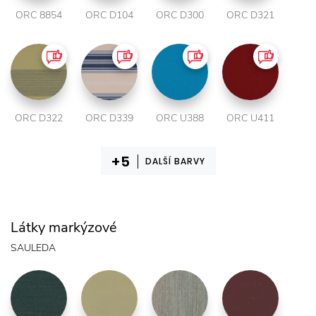
ORC 8854
ORC D104
ORC D300
ORC D321
ORC D322
ORC D339
ORC U388
ORC U411
DALŠÍ BARVY
Látky markýzové
SAULEDA