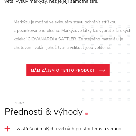
větší výsuv markýzy, než je její samotná šíře.
Markýzu je možné ve svinutém stavu ochránit stříškou
z pozinkovaného plechu. Markýzové látky lze vybrat z širokých
kolekcí GIOVANARDI a SATTLER. Ze stejného materiálu je
zhotoven i volán, jehož tvar a velikost jsou volitelné.
MÁM ZÁJEM O TENTO PRODUKT
PLUSY
Přednosti
&
výhody
zastřešení malých i velkých prostor teras a verand