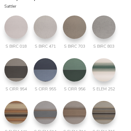
Sattler
S BIRC 018
S BIRC 471
S BIRC 703
S BIRC 803
S CIRR 954
S CIRR 955
S CIRR 956
S ELEM 252