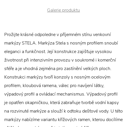
Galerie produktu
Prožijte krásné odpoledne v příjemném stínu venkovní
markýzy STELA. Markýza Stela s nosným profilem snoubí
eleganci a funkčnost. Její konstrukce zajišťuje vysokou
životnost při intenzivním provozu v soukromé i komerční
sféře a je vhodná zejména pro zastínění velkých ploch.
Konstrukci markýzy tvoří konzoly s nosným ocelovým
profilem, kloubová ramena, válec pro navíjení látky,
výpadový profil a ovládací mechanismus. Výpadový profil
je opatřen okapničkou, která zabraňuje tvorbě vodní kapsy
na rozvinuté markýze a slouží k odtoku dešťové vody. U této
markýzy nabízíme variantu křížových ramen, kterou docílíme