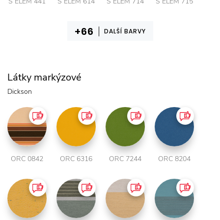
S ELEM 441
S ELEM 614
S ELEM 714
S ELEM 715
DALŠÍ BARVY
Látky markýzové
Dickson
ORC 0842
ORC 6316
ORC 7244
ORC 8204