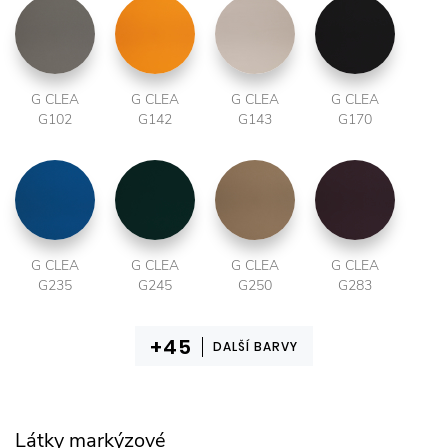
G CLEA
G CLEA
G CLEA
G CLEA
G102
G142
G143
G170
G CLEA
G CLEA
G CLEA
G CLEA
G235
G245
G250
G283
DALŠÍ BARVY
Látky markýzové