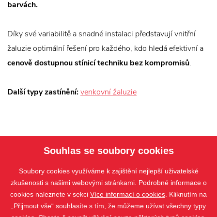
barvách.
Díky své variabilitě a snadné instalaci představují vnitřní
žaluzie optimální řešení pro každého, kdo hledá efektivní a
cenově dostupnou stínicí techniku bez kompromisů
.
Další typy zastínění:
venkovní žaluzie
Souhlas se soubory cookies
Soubory cookies využíváme k zajištění nejlepší uživatelské
zkušenosti s našimi webovými stránkami. Podrobné informace o
cookies naleznete v sekci
Více informací o cookies
. Kliknutím na
„Přijmout vše“ souhlasíte s tím, že můžeme užívat všechny typy
PRODUKTY