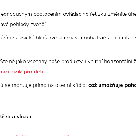
Jednoduchým pootočením ovládacího řetízku změníte úhel 
ědavé pohledy zvenčí.
zíme klasické hliníkové lamely v mnoha barvách, imitace d
Stejně jako všechny naše produkty, i vnitřní horizontální 
naci rizik pro děti
.
ů se montuje přímo na okenní křídlo,
což umožňuje poho
třeb a vkusu.