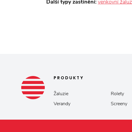
Další typy zastínění:
venkovní žaluz
PRODUKTY
Žaluzie
Rolety
Verandy
Screeny