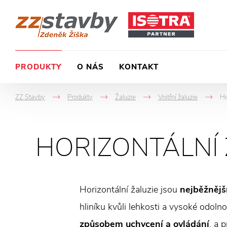
PRODUKTY
O NÁS
KONTAKT
ZZ Stavby
Produkty
Žaluzie
Vnitřní žaluzie
Ho
->
->
->
-
HORIZONTÁLNÍ 
Horizontální žaluzie jsou
nejběžnějš
hliníku kvůli lehkosti a vysoké odolno
způsobem uchycení a ovládání
, a 