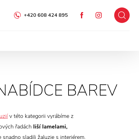
+420 608 424 895
Facebook
Instagram
 NABÍDCE BAREV
uzií
v této kategorii vyrábíme z
tových řadách
liší lamelami,
 snadno sladili žaluzie s interiérem.