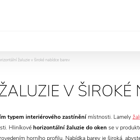
rizontální žaluzie v široké nabídce barev
>
ŽALUZIE V ŠIROKÉ
ím typem interiérového zastínění
místnosti. Lamely
žal
sti. Hliníkové
horizontální žaluzie do oken
se v produk
provedením horního profilu. Nabídka barev je široká, abyste