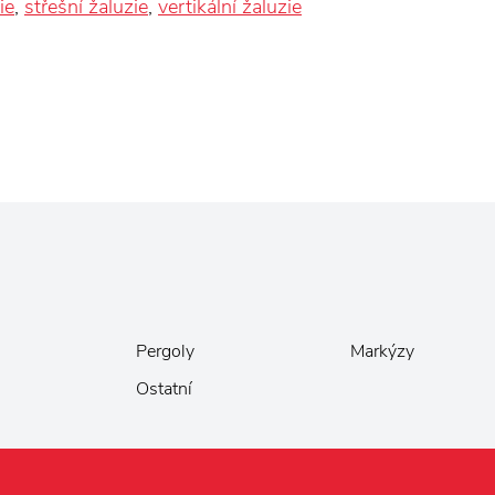
ie
,
střešní žaluzie
,
vertikální žaluzie
Pergoly
Markýzy
Ostatní