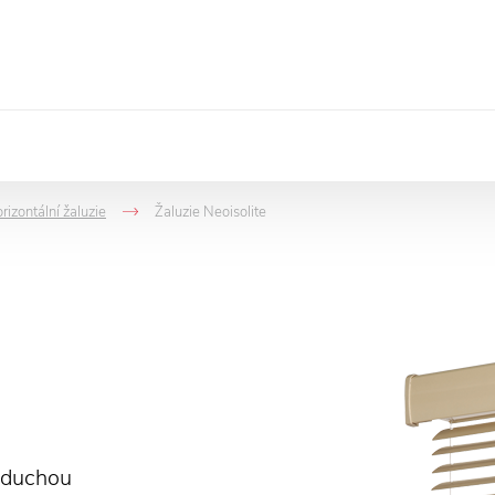
rizontální žaluzie
Žaluzie Neoisolite
>
->
noduchou