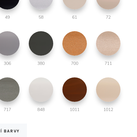
49
58
61
72
306
380
700
711
717
848
1011
1012
Í BARVY