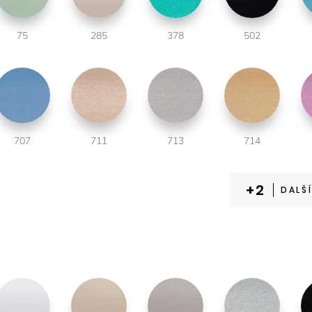
75
285
378
502
707
711
713
714
DALŠ