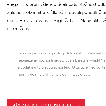
eleganci s promyšlenou účelností. Možnost odk
žaluzie z okenního křídla vám dovolí pohodlně u
okno. Propracovaný design žaluzie Neoisolite v
nejen ženy.
Precizní provedení a pestrá paleta odstínů Vám nabízí
neomezené možnosti jak stylově a barevně vyladit Váš
a dodat mu tu pravou atmosféru. U žaluzie Neoisolite l
horní a dolní profil i lamely do imitace dřeva.
MÁM ZÁJEM O TENTO PRODUKT