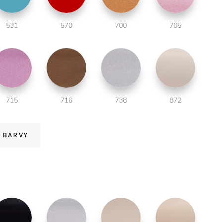
531
570
700
705
715
716
738
872
Í BARVY