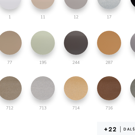
1
11
12
17
77
195
244
287
712
713
714
716
DALŠ