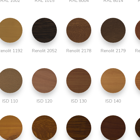
RAL 1002
RAL 1015
RAL 8004
RAL 8014
enolit 1192
Renolit 2052
Renolit 2178
Renolit 2179
Re
ISD 110
ISD 120
ISD 130
ISD 140