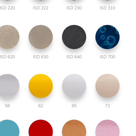
ISD 220
ISD 222
ISD 230
ISD 310
ISD 620
ISD 630
ISD 640
ISD 700
58
62
65
72