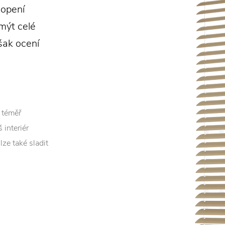
lopení
mýt celé
šak ocení
 téměř
 interiér
ze také sladit