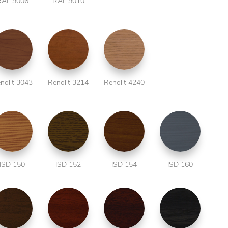
RAL 9006
RAL 9010
nolit 3043
Renolit 3214
Renolit 4240
ISD 150
ISD 152
ISD 154
ISD 160