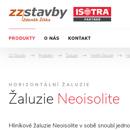
PRODUKTY
O NÁS
KONTAKT
ZZ Stavby
Produkty
Žaluzie
Vnitřní žaluzie
Ho
->
->
->
-
HORIZONTÁLNÍ ŽALUZIE
Žaluzie
Neoisolite
Hliníkové žaluzie Neoisolite v sobě snoubí jed