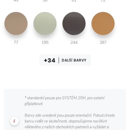
49
58
61
72
77
195
244
287
DALŠÍ BARVY
* standardní pouze pro SYSTÉM 25M, pro ostatní
příplatkové
Barvy zde uvedené jsou pouze orientační. Pokud chcete
barvu vidět ve skutečnosti, doporučujeme navštívit
některého z našich obchodních partnerů a vyžádat si