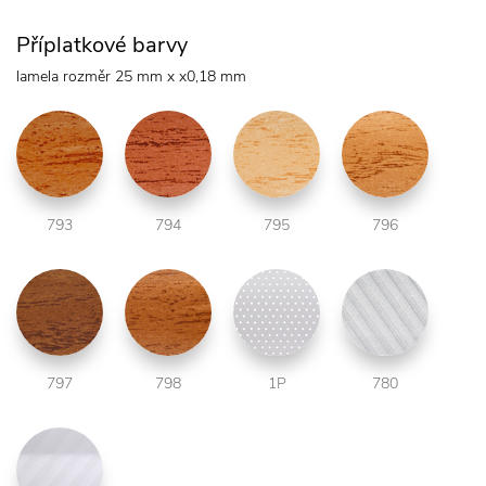
Příplatkové barvy
lamela rozměr 25 mm x x0,18 mm
793
794
795
796
797
798
1P
780