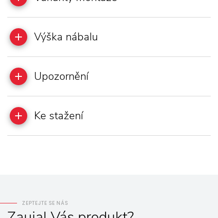
Výška nábalu
Upozornění
Ke stažení
ZEPTEJTE SE NÁS
Zaujal
Vás
produkt?