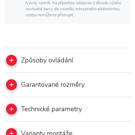
fyzický vzorník. Na případnou reklamaci z důvodu výběru
nevhodné barvy dle vzorníku zobrazeného elektronickou
cestou nemůžeme přistoupit.
Způsoby ovládání
Garantované rozměry
Technické parametry
Varianty montáže