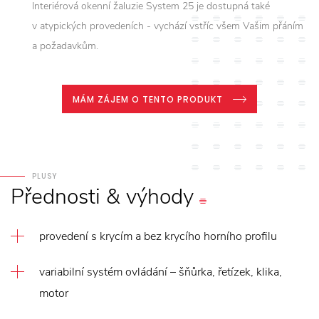
Interiérová okenní žaluzie System 25 je dostupná také
v atypických provedeních - vychází vstříc všem Vašim přáním
a požadavkům.
MÁM ZÁJEM O TENTO PRODUKT
PLUSY
Přednosti
&
výhody
provedení s krycím a bez krycího horního profilu
variabilní systém ovládání – šňůrka, řetízek, klika,
motor