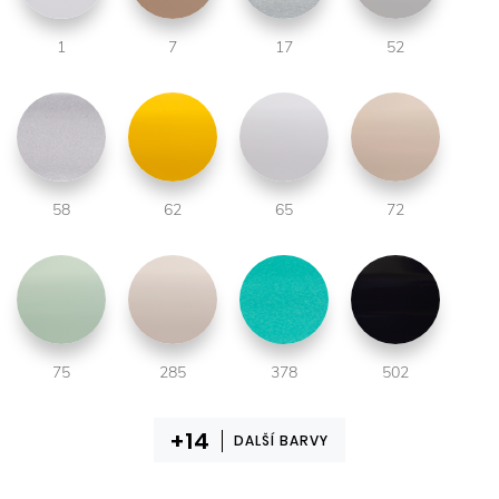
1
7
17
52
58
62
65
72
75
285
378
502
DALŠÍ BARVY