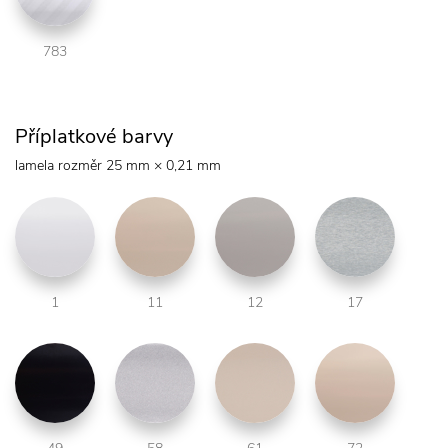
783
Příplatkové barvy
lamela rozměr 25 mm × 0,21 mm
1
11
12
17