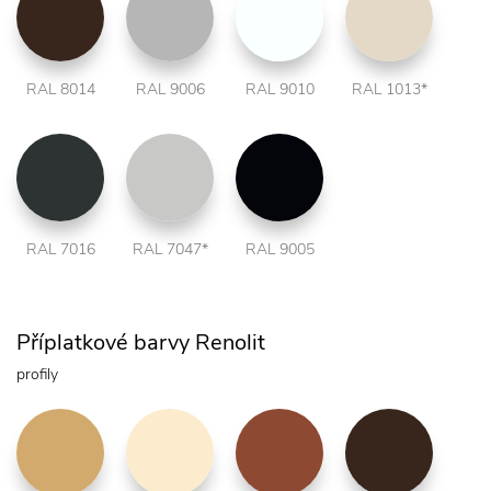
RAL 8014
RAL 9006
RAL 9010
RAL 1013*
RAL 7016
RAL 7047*
RAL 9005
Příplatkové barvy Renolit
profily