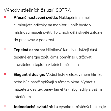
Výhody střešních žaluzií ISOTRA
Přesné nastavení světla:
Naklápěním lamel
eliminujete odlesky na monitoru, aniž byste v
místnosti museli svítit. To z nich dělá skvělé žaluzie
do pracovny v podkroví.
Tepelná ochrana:
Hliníkové lamely odrážejí část
tepelné energie zpět, čímž pomáhají udržovat
snesitelnou teplotu v letních měsících.
Elegantní design:
Vodicí lišty v eloxovaném hliníku
nebo bílé barvě splývají s rámem okna. Vybrat si
můžete z desítek barev lamel tak, aby ladily s vaším
interiérem.
Jednoduché ovládání:
I u vysoko umístěných oken je