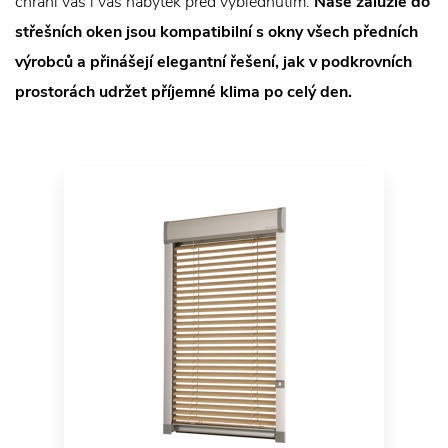
chrání vás i váš nábytek před vyblednutím.
Naše žaluzie do
střešních oken jsou kompatibilní s okny všech předních
výrobců a přinášejí elegantní řešení, jak v podkrovních
prostorách udržet příjemné klima po celý den.