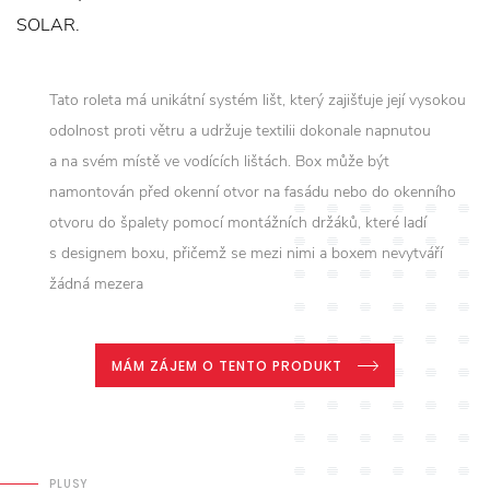
SOLAR.
Tato roleta má unikátní systém lišt, který zajišťuje její vysokou
odolnost proti větru a udržuje textilii dokonale napnutou
a na svém místě ve vodících lištách. Box může být
namontován před okenní otvor na fasádu nebo do okenního
otvoru do špalety pomocí montážních držáků, které ladí
s designem boxu, přičemž se mezi nimi a boxem nevytváří
žádná mezera
MÁM ZÁJEM O TENTO PRODUKT
PLUSY