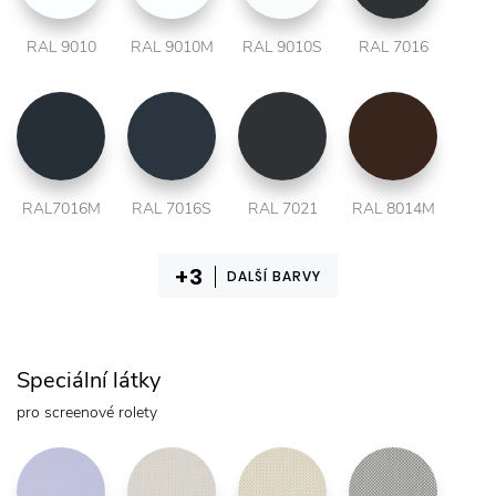
RAL 9010
RAL 9010M
RAL 9010S
RAL 7016
RAL7016M
RAL 7016S
RAL 7021
RAL 8014M
DALŠÍ BARVY
Speciální látky
pro screenové rolety