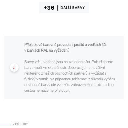
DALŠÍ BARVY
Příplatkové barevné provedení profilů a vodících lišt
v barvách RAL na vyžádání.
Barvy zde uvedené jsou pouze orientační. Pokud chcete
barvu vidět ve skutečnosti, doporučujeme navštívit
některého z našich obchodních partnerů a vyžádat si
fyzický vzorník. Na případnou reklamaci z důvodu výběru
nevhodné barvy dle vzorníku zobrazeného elektronickou
cestou nemůžeme přistoupit.
ZPŮSOBY