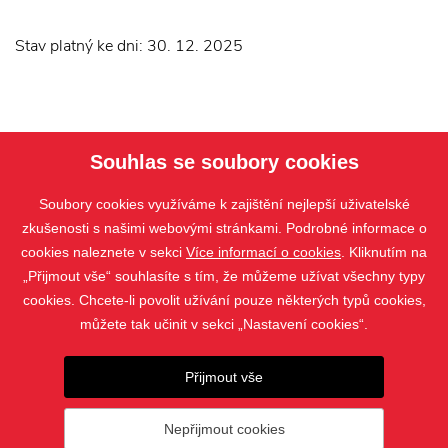
Stav platný ke dni: 30. 12. 2025
Souhlas se soubory cookies
Soubory cookies využíváme k zajištění nejlepší uživatelské
zkušenosti s našimi webovými stránkami. Podrobné informace o
cookies naleznete v sekci
Více informací o cookies
. Kliknutím na
„Přijmout vše“ souhlasíte s tím, že můžeme užívat všechny typy
PRODUKTY
cookies. Chcete-li povolit užívání pouze některých typů cookies,
KONTAKT
můžete tak učinit v sekci „Nastavení cookies“.
Přijmout vše
Nepřijmout cookies