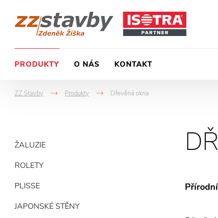
PRODUKTY
O NÁS
KONTAKT
ZZ Stavby
Produkty
Dřevěná okna
->
->
D
ŽALUZIE
ROLETY
PLISSE
Přírodní
JAPONSKÉ STĚNY