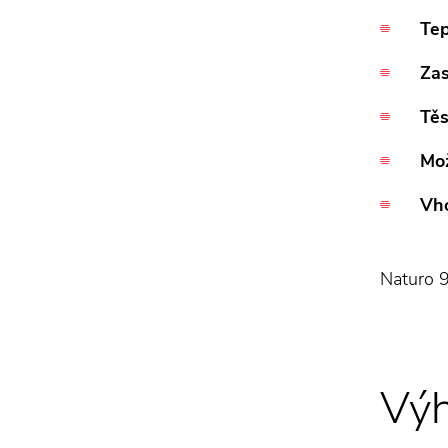
Tep
Zas
Těs
Mož
Vho
Naturo 
Výh