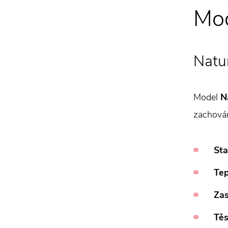
Mod
Natu
Model
N
zachován
Sta
Tep
Zas
Těs