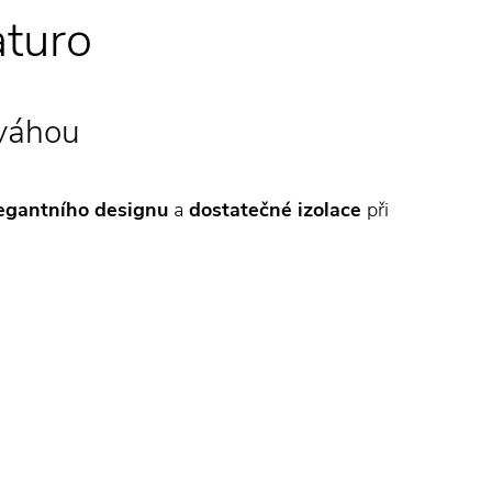
turo
ováhou
egantního designu
a
dostatečné izolace
při