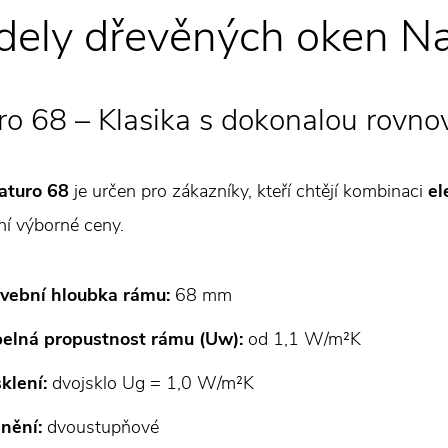
ely dřevěných oken Na
ro 68 – Klasika s dokonalou rovn
aturo 68
je určen pro zákazníky, kteří chtějí kombinaci
el
í výborné ceny.
vební hloubka rámu:
68 mm
elná propustnost rámu (Uw):
od 1,1 W/m²K
klení:
dvojsklo Ug = 1,0 W/m²K
nění:
dvoustupňové