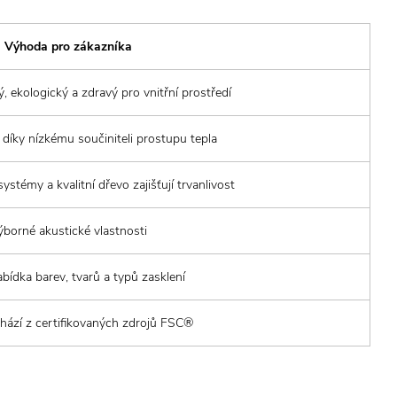
Výhoda pro zákazníka
ý, ekologický a zdravý pro vnitřní prostředí
 díky nízkému součiniteli prostupu tepla
ystémy a kvalitní dřevo zajišťují trvanlivost
borné akustické vlastnosti
bídka barev, tvarů a typů zasklení
hází z certifikovaných zdrojů FSC®