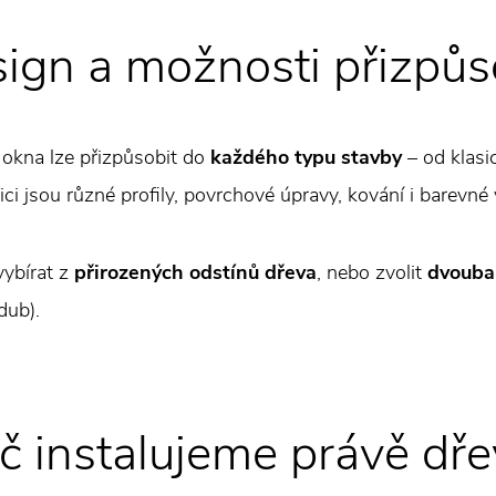
ign a možnosti přizpůs
okna lze přizpůsobit do
každého typu stavby
– od klasi
ici jsou různé profily, povrchové úpravy, kování i barevné 
ybírat z
přirozených odstínů dřeva
, nebo zvolit
dvouba
dub).
č instalujeme právě d