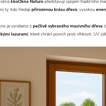
 okna
EkoOkna Naturo
představují spojení tradičního mat
ro ty, kdo hledají
přirozenou krásu dřeva
, vysokou
ener
kno je vyrobeno z
pečlivě vybraného masivního dřeva
(
ckými lazurami
, které chrání povrch proti vlhkosti, UV z