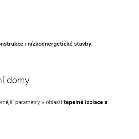
onstrukce
i
nízkoenergetické stavby
.
ní domy
rnější parametry v oblasti
tepelné izolace a