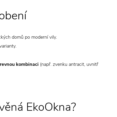
obení
ckých domů po moderní vily.
varianty.
revnou kombinaci
(např. zvenku antracit, uvnitř
řevěná EkoOkna?