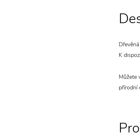
Des
Dřevěná 
K dispoz
Můžete v
přírodní 
Pro