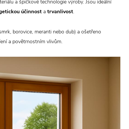
eriálu a špičkové technologie výroby. Jsou ideální
getickou účinnost
a
trvanlivost
.
smrk, borovice, meranti nebo dub) a ošetřeno
áření a povětrnostním vlivům.