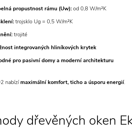
elná propustnost rámu (Uw):
od 0,8 W/m²K
klení:
trojsklo Ug = 0,5 W/m²K
nění:
trojité
nost integrovaných hliníkových krytek
dné pro pasivní domy a moderní architekturu
92 nabízí
maximální komfort, ticho a úsporu energií
.
ody dřevěných oken E