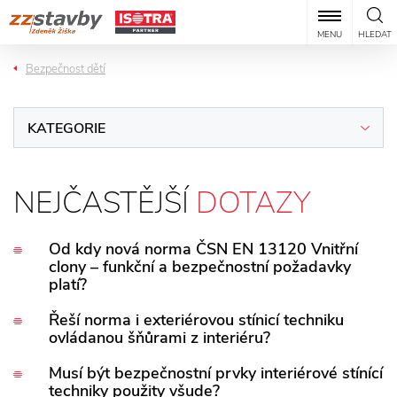
MENU
HLEDAT
Bezpečnost dětí
KATEGORIE
NEJČASTĚJŠÍ
DOTAZY
Od kdy nová norma ČSN EN 13120 Vnitřní
clony – funkční a bezpečnostní požadavky
platí?
Nová norma vyšla 1. 8. 2014 a na národních úrovních
Řeší norma i exteriérovou stínicí techniku
ovládanou šňůrami z interiéru?
je platná od 1. 9. 2014.
Na exteriérovou stínící techniku se norma nevztahuje.
Musí být bezpečnostní prvky interiérové stínící
techniky použity všude?