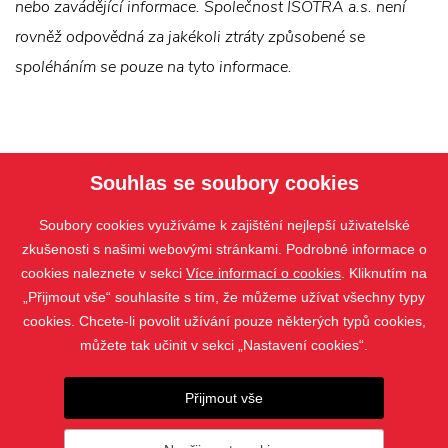
nebo zavádějící informace. Společnost ISOTRA a.s. není
rovněž odpovědná za jakékoli ztráty způsobené se
spoléháním se pouze na tyto informace.
Souhlas se soubory cookies
Soubory cookies využíváme k zajištění nejlepší uživatelské
zkušenosti s našimi webovými stránkami. Podrobné informace o
cookies naleznete v sekci
Více informací o cookies
. Kliknutím na
„Přijmout vše“ souhlasíte s tím, že můžeme užívat všechny typy
PRODUKTY
cookies. Chcete-li povolit užívání pouze některých typů cookies,
KONTAKT
můžete tak učinit v sekci „Nastavení cookies“.
Přijmout vše