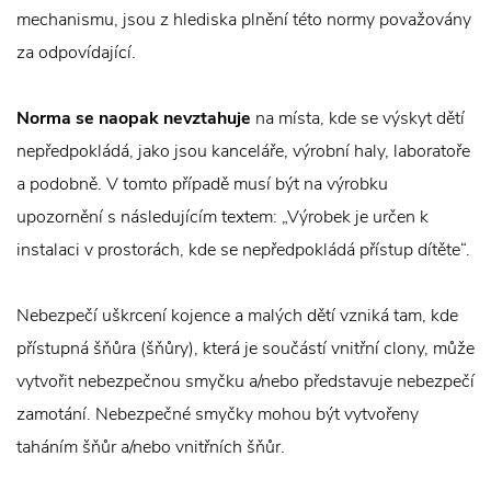
mechanismu, jsou z hlediska plnění této normy považovány
za odpovídající.
Norma se naopak nevztahuje
na místa, kde se výskyt dětí
nepředpokládá, jako jsou kanceláře, výrobní haly, laboratoře
a podobně. V tomto případě musí být na výrobku
upozornění s následujícím textem: „Výrobek je určen k
instalaci v prostorách, kde se nepředpokládá přístup dítěte“.
Nebezpečí uškrcení kojence a malých dětí vzniká tam, kde
přístupná šňůra (šňůry), která je součástí vnitřní clony, může
vytvořit nebezpečnou smyčku a/nebo představuje nebezpečí
zamotání. Nebezpečné smyčky mohou být vytvořeny
taháním šňůr a/nebo vnitřních šňůr.