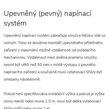
Upevněný (pevný) napínací
systém
Upevněný napínací systém zabraňuje smyčce řetízku stát se
volným. Toho se dosáhne montáží upevněného přídržného
zařízení v maximální možné vzdálenosti od ovládacího
mechanismu. Vzdálenost mezi dvěma prameny smyčky
nesmí být větší než 50 mm v místě výstupu z pevného
napínacího zařízení a současně musí vytahovací šňůry být
omezeny následovně:
Pokud není specifikována instalační výška a pokud je výška
clony menší nebo rovna 2,5 m, musí být délka vytahovací
šňůry nižší nebo rovna 1 m.